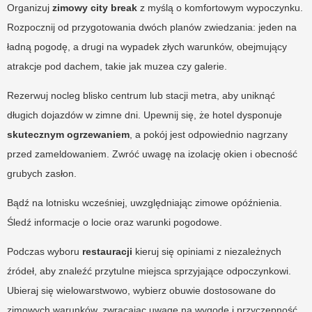
Organizuj
zimowy city break
z myślą o komfortowym wypoczynku.
Rozpocznij od przygotowania dwóch planów zwiedzania: jeden na
ładną pogodę, a drugi na wypadek złych warunków, obejmujący
atrakcje pod dachem, takie jak muzea czy galerie.
Rezerwuj nocleg blisko centrum lub stacji metra, aby uniknąć
długich dojazdów w zimne dni. Upewnij się, że hotel dysponuje
skutecznym ogrzewaniem
, a pokój jest odpowiednio nagrzany
przed zameldowaniem. Zwróć uwagę na izolację okien i obecność
grubych zasłon.
Bądź na lotnisku wcześniej, uwzględniając zimowe opóźnienia.
Śledź informacje o locie oraz warunki pogodowe.
Podczas wyboru
restauracji
kieruj się opiniami z niezależnych
źródeł, aby znaleźć przytulne miejsca sprzyjające odpoczynkowi.
Ubieraj się wielowarstwowo, wybierz obuwie dostosowane do
zimowych warunków, zwracając uwagę na wygodę i przyczepność.