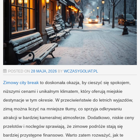
POSTED ON
28 MAJA, 2026
BY
WCZASYGOLIAT.PL
Zimowy city break
to doskonała okazja, by cieszyć się spokojem,
niższymi cenami i unikalnym klimatem, który oferują miejskie
destynacje w tym okresie. W przeciwieństwie do letnich wyjazdów,
zimą można liczyć na mniejsze tłumy, co sprzyja odkrywaniu
atrakcji w bardziej kameralnej atmosferze. Dodatkowo, niskie ceny
przelotów i noclegów sprawiają, że zimowe podróże stają się
bardziej przystępne finansowo. Warto zatem rozważyć, jak te