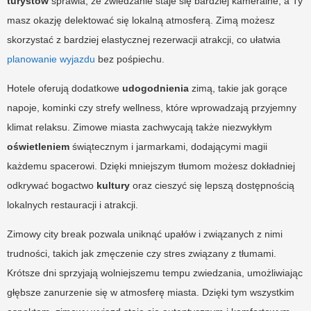
turystów
sprawia, że zwiedzanie staje się bardziej kameralne, a Ty
masz okazję delektować się lokalną atmosferą. Zimą możesz
skorzystać z bardziej elastycznej rezerwacji atrakcji, co ułatwia
planowanie wyjazdu
bez pośpiechu.
Hotele oferują dodatkowe
udogodnienia
zimą, takie jak gorące
napoje, kominki czy strefy wellness, które wprowadzają przyjemny
klimat relaksu. Zimowe miasta zachwycają także niezwykłym
oświetleniem
świątecznym i jarmarkami, dodającymi magii
każdemu spacerowi. Dzięki mniejszym tłumom możesz dokładniej
odkrywać bogactwo
kultury
oraz cieszyć się lepszą dostępnością
lokalnych restauracji i atrakcji.
Zimowy city break pozwala uniknąć upałów i związanych z nimi
trudności, takich jak zmęczenie czy stres związany z tłumami.
Krótsze dni sprzyjają wolniejszemu tempu zwiedzania, umożliwiając
głębsze zanurzenie się w atmosferę miasta. Dzięki tym wszystkim