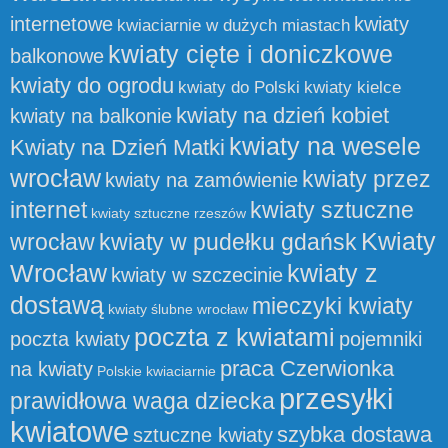
internetowe
kwiaty
kwiaciarnie w dużych miastach
kwiaty cięte i doniczkowe
balkonowe
kwiaty do ogrodu
kwiaty do Polski
kwiaty kielce
kwiaty na dzień kobiet
kwiaty na balkonie
kwiaty na wesele
Kwiaty na Dzień Matki
wrocław
kwiaty przez
kwiaty na zamówienie
internet
kwiaty sztuczne
kwiaty sztuczne rzeszów
Kwiaty
wrocław
kwiaty w pudełku gdańsk
Wrocław
kwiaty z
kwiaty w szczecinie
dostawą
mieczyki kwiaty
kwiaty ślubne wrocław
poczta z kwiatami
poczta kwiaty
pojemniki
praca Czerwionka
na kwiaty
Polskie kwiaciarnie
przesyłki
prawidłowa waga dziecka
kwiatowe
szybka dostawa
sztuczne kwiaty