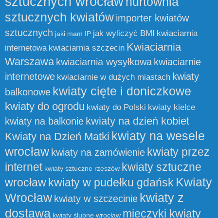
sztucznych wrocław
hurtownia
sztucznych kwiatów
importer kwiatów
sztucznych
jak wyliczyć BMI
kwiaciarnia
jaki mam IP
Kwiaciarnia
internetowa
kwiaciarnia szczecin
Warszawa
kwiaciarnia wysyłkowa
kwiaciarnie
internetowe
kwiaty
kwiaciarnie w dużych miastach
kwiaty cięte i doniczkowe
balkonowe
kwiaty do ogrodu
kwiaty do Polski
kwiaty kielce
kwiaty na dzień kobiet
kwiaty na balkonie
kwiaty na wesele
Kwiaty na Dzień Matki
wrocław
kwiaty przez
kwiaty na zamówienie
internet
kwiaty sztuczne
kwiaty sztuczne rzeszów
Kwiaty
wrocław
kwiaty w pudełku gdańsk
Wrocław
kwiaty z
kwiaty w szczecinie
dostawą
mieczyki kwiaty
kwiaty ślubne wrocław