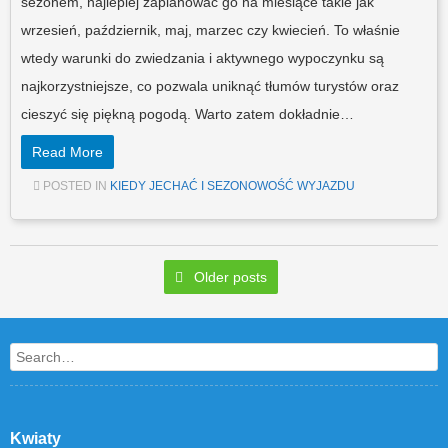
sezonem, najlepiej zaplanować go na miesiące takie jak
wrzesień, październik, maj, marzec czy kwiecień. To właśnie
wtedy warunki do zwiedzania i aktywnego wypoczynku są
najkorzystniejsze, co pozwala uniknąć tłumów turystów oraz
cieszyć się piękną pogodą. Warto zatem dokładnie…
Read More
POSTED IN
KIEDY JECHAĆ I SEZONOWOŚĆ WYJAZDU
Post navigation
Older posts
Search
Kwiaty