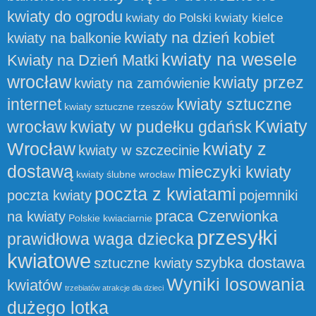
kwiaty do ogrodu
kwiaty do Polski
kwiaty kielce
kwiaty na dzień kobiet
kwiaty na balkonie
kwiaty na wesele
Kwiaty na Dzień Matki
wrocław
kwiaty przez
kwiaty na zamówienie
internet
kwiaty sztuczne
kwiaty sztuczne rzeszów
Kwiaty
wrocław
kwiaty w pudełku gdańsk
Wrocław
kwiaty z
kwiaty w szczecinie
dostawą
mieczyki kwiaty
kwiaty ślubne wrocław
poczta z kwiatami
poczta kwiaty
pojemniki
praca Czerwionka
na kwiaty
Polskie kwiaciarnie
przesyłki
prawidłowa waga dziecka
kwiatowe
szybka dostawa
sztuczne kwiaty
Wyniki losowania
kwiatów
trzebiatów atrakcje dla dzieci
dużego lotka