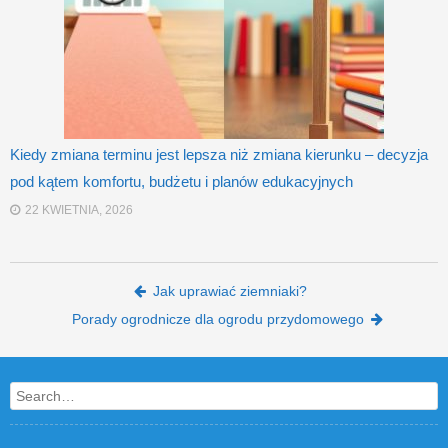
Kiedy zmiana terminu jest lepsza niż zmiana kierunku – decyzja
pod kątem komfortu, budżetu i planów edukacyjnych
22 KWIETNIA, 2026
Post navigation
Jak uprawiać ziemniaki?
Porady ogrodnicze dla ogrodu przydomowego
Search