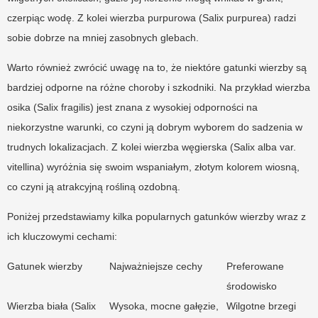
czerpiąc wodę. Z kolei wierzba purpurowa (Salix purpurea) radzi
sobie dobrze na mniej zasobnych glebach.
Warto również zwrócić uwagę na to, że niektóre gatunki wierzby są
bardziej odporne na różne choroby i szkodniki. Na przykład wierzba
osika (Salix fragilis) jest znana z wysokiej odporności na
niekorzystne warunki, co czyni ją dobrym wyborem do sadzenia w
trudnych lokalizacjach. Z kolei wierzba węgierska (Salix alba var.
vitellina) wyróżnia się swoim wspaniałym, złotym kolorem wiosną,
co czyni ją atrakcyjną rośliną ozdobną.
Poniżej przedstawiamy kilka popularnych gatunków wierzby wraz z
ich kluczowymi cechami:
Gatunek wierzby
Najważniejsze cechy
Preferowane
środowisko
Wierzba biała (Salix
Wysoka, mocne gałęzie,
Wilgotne brzegi