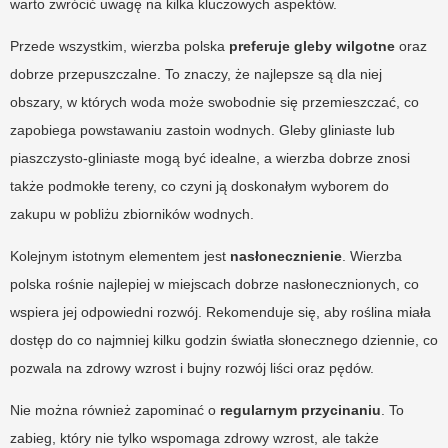
warto zwrócić uwagę na kilka kluczowych aspektów.
Przede wszystkim, wierzba polska
preferuje gleby wilgotne
oraz
dobrze przepuszczalne. To znaczy, że najlepsze są dla niej
obszary, w których woda może swobodnie się przemieszczać, co
zapobiega powstawaniu zastoin wodnych. Gleby gliniaste lub
piaszczysto-gliniaste mogą być idealne, a wierzba dobrze znosi
także podmokłe tereny, co czyni ją doskonałym wyborem do
zakupu w pobliżu zbiorników wodnych.
Kolejnym istotnym elementem jest
nasłonecznienie
. Wierzba
polska rośnie najlepiej w miejscach dobrze nasłonecznionych, co
wspiera jej odpowiedni rozwój. Rekomenduje się, aby roślina miała
dostęp do co najmniej kilku godzin światła słonecznego dziennie, co
pozwala na zdrowy wzrost i bujny rozwój liści oraz pędów.
Nie można również zapominać o
regularnym przycinaniu
. To
zabieg, który nie tylko wspomaga zdrowy wzrost, ale także