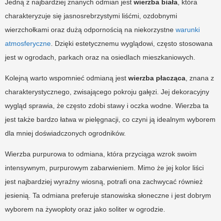
Jedną z najbardziej znanych odmian jest
wierzba biała
, która
charakteryzuje się jasnosrebrzystymi liśćmi, ozdobnymi
wierzchołkami oraz dużą odpornością na niekorzystne
warunki
atmosferyczne
. Dzięki estetycznemu wyglądowi, często stosowana
jest w ogrodach, parkach oraz na osiedlach mieszkaniowych.
Kolejną warto wspomnieć odmianą jest
wierzba płacząca
, znana z
charakterystycznego, zwisającego pokroju gałęzi. Jej dekoracyjny
wygląd sprawia, że często zdobi stawy i oczka wodne. Wierzba ta
jest także bardzo łatwa w pielęgnacji, co czyni ją idealnym wyborem
dla mniej doświadczonych ogrodników.
Wierzba purpurowa to odmiana, która przyciąga wzrok swoim
intensywnym, purpurowym zabarwieniem. Mimo że jej kolor liści
jest najbardziej wyraźny wiosną, potrafi ona zachwycać również
jesienią. Ta odmiana preferuje stanowiska słoneczne i jest dobrym
wyborem na żywopłoty oraz jako soliter w ogrodzie.