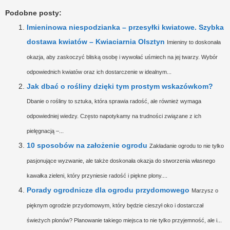
Podobne posty:
Imieninowa niespodzianka – przesyłki kwiatowe. Szybka
dostawa kwiatów – Kwiaciarnia Olsztyn
Imieniny to doskonała
okazja, aby zaskoczyć bliską osobę i wywołać uśmiech na jej twarzy. Wybór
odpowiednich kwiatów oraz ich dostarczenie w idealnym...
Jak dbać o rośliny dzięki tym prostym wskazówkom?
Dbanie o rośliny to sztuka, która sprawia radość, ale również wymaga
odpowiedniej wiedzy. Często napotykamy na trudności związane z ich
pielęgnacją –...
10 sposobów na założenie ogrodu
Zakładanie ogrodu to nie tylko
pasjonujące wyzwanie, ale także doskonała okazja do stworzenia własnego
kawałka zieleni, który przyniesie radość i piękne plony....
Porady ogrodnicze dla ogrodu przydomowego
Marzysz o
pięknym ogrodzie przydomowym, który będzie cieszył oko i dostarczał
świeżych plonów? Planowanie takiego miejsca to nie tylko przyjemność, ale i...