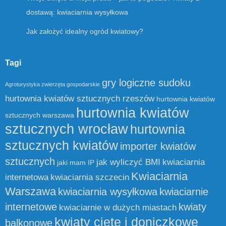
dostawą: kwiaciarnia wysyłkowa
Jak założyć idealny ogród kwiatowy?
Tagi
gry logiczne sudoku
Agroturystyka zwierzęta gospodarskie
hurtownia kwiatów sztucznych rzeszów
hurtownia kwiatów
hurtownia kwiatów
sztucznych warszawa
sztucznych wrocław
hurtownia
sztucznych kwiatów
importer kwiatów
sztucznych
jak wyliczyć BMI
kwiaciarnia
jaki mam IP
Kwiaciarnia
internetowa
kwiaciarnia szczecin
Warszawa
kwiaciarnia wysyłkowa
kwiaciarnie
internetowe
kwiaty
kwiaciarnie w dużych miastach
kwiaty cięte i doniczkowe
balkonowe