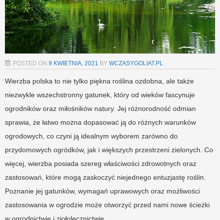
POSTED ON
9 KWIETNIA, 2021
BY
WCZASYGOLIAT.PL
Wierzba polska to nie tylko piękna roślina ozdobna, ale także
niezwykle wszechstronny gatunek, który od wieków fascynuje
ogrodników oraz miłośników natury. Jej różnorodność odmian
sprawia, że łatwo można dopasować ją do różnych warunków
ogrodowych, co czyni ją idealnym wyborem zarówno do
przydomowych ogródków, jak i większych przestrzeni zielonych. Co
więcej, wierzba posiada szereg właściwości zdrowotnych oraz
zastosowań, które mogą zaskoczyć niejednego entuzjastę roślin.
Poznanie jej gatunków, wymagań uprawowych oraz możliwości
zastosowania w ogrodzie może otworzyć przed nami nowe ścieżki
w ogrodnictwie i ziołolecznictwie.