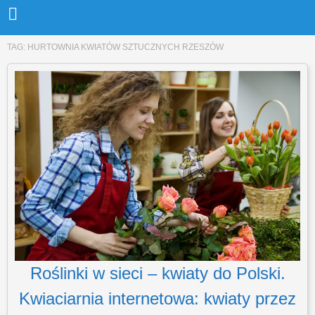
TAG:
HURTOWNIA KWIATÓW SZTUCZNYCH RZESZÓW
Roślinki w sieci – kwiaty do Polski.
Kwiaciarnia internetowa: kwiaty przez