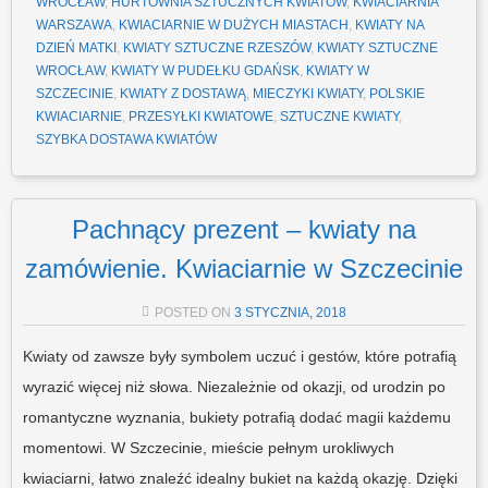
WROCŁAW
,
HURTOWNIA SZTUCZNYCH KWIATÓW
,
KWIACIARNIA
WARSZAWA
,
KWIACIARNIE W DUŻYCH MIASTACH
,
KWIATY NA
DZIEŃ MATKI
,
KWIATY SZTUCZNE RZESZÓW
,
KWIATY SZTUCZNE
WROCŁAW
,
KWIATY W PUDEŁKU GDAŃSK
,
KWIATY W
SZCZECINIE
,
KWIATY Z DOSTAWĄ
,
MIECZYKI KWIATY
,
POLSKIE
KWIACIARNIE
,
PRZESYŁKI KWIATOWE
,
SZTUCZNE KWIATY
,
SZYBKA DOSTAWA KWIATÓW
Pachnący prezent – kwiaty na
zamówienie. Kwiaciarnie w Szczecinie
POSTED ON
3 STYCZNIA, 2018
Kwiaty od zawsze były symbolem uczuć i gestów, które potrafią
wyrazić więcej niż słowa. Niezależnie od okazji, od urodzin po
romantyczne wyznania, bukiety potrafią dodać magii każdemu
momentowi. W Szczecinie, mieście pełnym urokliwych
kwiaciarni, łatwo znaleźć idealny bukiet na każdą okazję. Dzięki