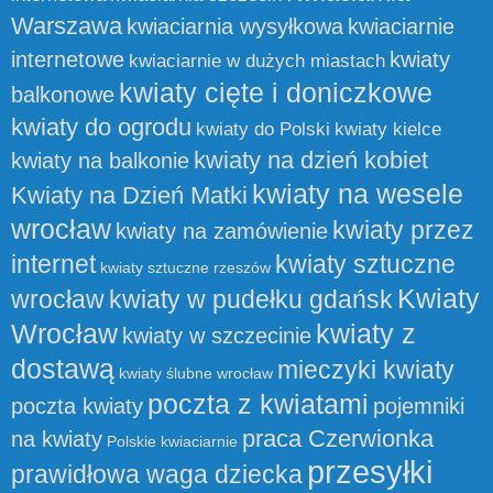
Warszawa
kwiaciarnia wysyłkowa
kwiaciarnie
internetowe
kwiaty
kwiaciarnie w dużych miastach
kwiaty cięte i doniczkowe
balkonowe
kwiaty do ogrodu
kwiaty do Polski
kwiaty kielce
kwiaty na dzień kobiet
kwiaty na balkonie
kwiaty na wesele
Kwiaty na Dzień Matki
wrocław
kwiaty przez
kwiaty na zamówienie
internet
kwiaty sztuczne
kwiaty sztuczne rzeszów
Kwiaty
wrocław
kwiaty w pudełku gdańsk
Wrocław
kwiaty z
kwiaty w szczecinie
dostawą
mieczyki kwiaty
kwiaty ślubne wrocław
poczta z kwiatami
poczta kwiaty
pojemniki
praca Czerwionka
na kwiaty
Polskie kwiaciarnie
przesyłki
prawidłowa waga dziecka