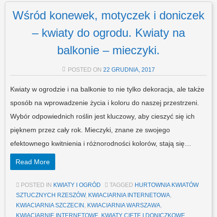
Wśród konewek, motyczek i doniczek
– kwiaty do ogrodu. Kwiaty na
balkonie – mieczyki.
POSTED ON
22 GRUDNIA, 2017
Kwiaty w ogrodzie i na balkonie to nie tylko dekoracja, ale także
sposób na wprowadzenie życia i koloru do naszej przestrzeni.
Wybór odpowiednich roślin jest kluczowy, aby cieszyć się ich
pięknem przez cały rok. Mieczyki, znane ze swojego
efektownego kwitnienia i różnorodności kolorów, stają się…
Read More
POSTED IN
KWIATY I OGRÓD
TAGGED
HURTOWNIA KWIATÓW
SZTUCZNYCH RZESZÓW
,
KWIACIARNIA INTERNETOWA
,
KWIACIARNIA SZCZECIN
,
KWIACIARNIA WARSZAWA
,
KWIACIARNIE INTERNETOWE
,
KWIATY CIĘTE I DONICZKOWE
,