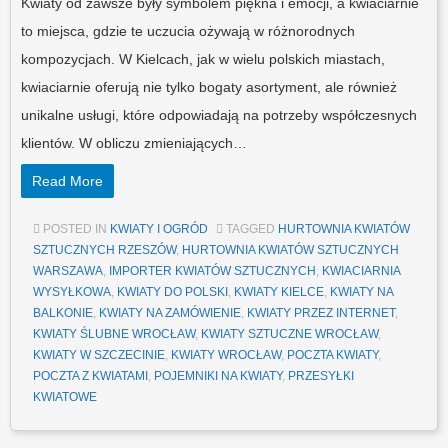
Kwiaty od zawsze były symbolem piękna i emocji, a kwiaciarnie
to miejsca, gdzie te uczucia ożywają w różnorodnych
kompozycjach. W Kielcach, jak w wielu polskich miastach,
kwiaciarnie oferują nie tylko bogaty asortyment, ale również
unikalne usługi, które odpowiadają na potrzeby współczesnych
klientów. W obliczu zmieniających…
Read More
POSTED IN
KWIATY I OGRÓD
TAGGED
HURTOWNIA KWIATÓW
SZTUCZNYCH RZESZÓW
,
HURTOWNIA KWIATÓW SZTUCZNYCH
WARSZAWA
,
IMPORTER KWIATÓW SZTUCZNYCH
,
KWIACIARNIA
WYSYŁKOWA
,
KWIATY DO POLSKI
,
KWIATY KIELCE
,
KWIATY NA
BALKONIE
,
KWIATY NA ZAMÓWIENIE
,
KWIATY PRZEZ INTERNET
,
KWIATY ŚLUBNE WROCŁAW
,
KWIATY SZTUCZNE WROCŁAW
,
KWIATY W SZCZECINIE
,
KWIATY WROCŁAW
,
POCZTA KWIATY
,
POCZTA Z KWIATAMI
,
POJEMNIKI NA KWIATY
,
PRZESYŁKI
KWIATOWE