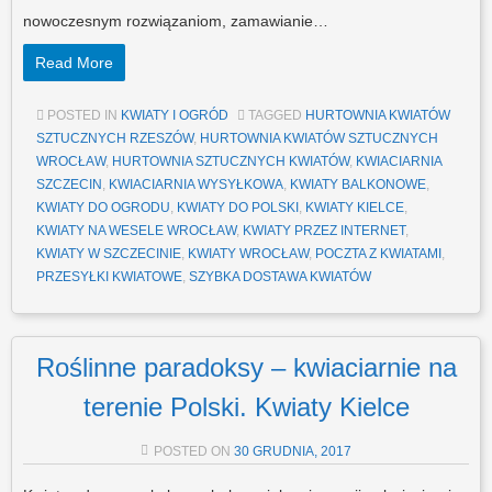
nowoczesnym rozwiązaniom, zamawianie…
Read More
POSTED IN
KWIATY I OGRÓD
TAGGED
HURTOWNIA KWIATÓW
SZTUCZNYCH RZESZÓW
,
HURTOWNIA KWIATÓW SZTUCZNYCH
WROCŁAW
,
HURTOWNIA SZTUCZNYCH KWIATÓW
,
KWIACIARNIA
SZCZECIN
,
KWIACIARNIA WYSYŁKOWA
,
KWIATY BALKONOWE
,
KWIATY DO OGRODU
,
KWIATY DO POLSKI
,
KWIATY KIELCE
,
KWIATY NA WESELE WROCŁAW
,
KWIATY PRZEZ INTERNET
,
KWIATY W SZCZECINIE
,
KWIATY WROCŁAW
,
POCZTA Z KWIATAMI
,
PRZESYŁKI KWIATOWE
,
SZYBKA DOSTAWA KWIATÓW
Roślinne paradoksy – kwiaciarnie na
terenie Polski. Kwiaty Kielce
POSTED ON
30 GRUDNIA, 2017