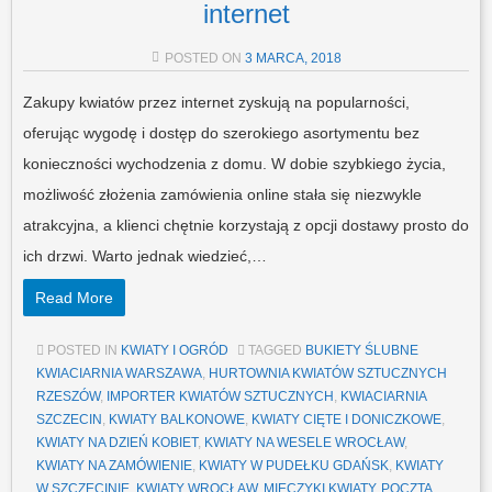
internet
POSTED ON
3 MARCA, 2018
Zakupy kwiatów przez internet zyskują na popularności,
oferując wygodę i dostęp do szerokiego asortymentu bez
konieczności wychodzenia z domu. W dobie szybkiego życia,
możliwość złożenia zamówienia online stała się niezwykle
atrakcyjna, a klienci chętnie korzystają z opcji dostawy prosto do
ich drzwi. Warto jednak wiedzieć,…
Read More
POSTED IN
KWIATY I OGRÓD
TAGGED
BUKIETY ŚLUBNE
KWIACIARNIA WARSZAWA
,
HURTOWNIA KWIATÓW SZTUCZNYCH
RZESZÓW
,
IMPORTER KWIATÓW SZTUCZNYCH
,
KWIACIARNIA
SZCZECIN
,
KWIATY BALKONOWE
,
KWIATY CIĘTE I DONICZKOWE
,
KWIATY NA DZIEŃ KOBIET
,
KWIATY NA WESELE WROCŁAW
,
KWIATY NA ZAMÓWIENIE
,
KWIATY W PUDEŁKU GDAŃSK
,
KWIATY
W SZCZECINIE
,
KWIATY WROCŁAW
,
MIECZYKI KWIATY
,
POCZTA