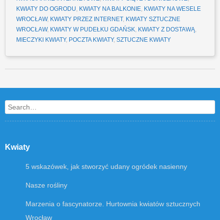
KWIATY DO OGRODU
,
KWIATY NA BALKONIE
,
KWIATY NA WESELE
WROCŁAW
,
KWIATY PRZEZ INTERNET
,
KWIATY SZTUCZNE
WROCŁAW
,
KWIATY W PUDEŁKU GDAŃSK
,
KWIATY Z DOSTAWĄ
,
MIECZYKI KWIATY
,
POCZTA KWIATY
,
SZTUCZNE KWIATY
Post navigation
Search
Kwiaty
5 wskazówek, jak stworzyć udany ogródek nasienny
Nasze rośliny
Marzenia o fascynatorze. Hurtownia kwiatów sztucznych
Wrocław