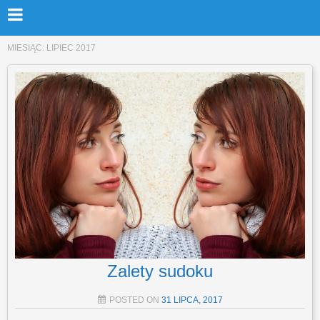
MIESIĄC:
LIPIEC 2017
Zalety sudoku
POSTED ON
31 LIPCA, 2017