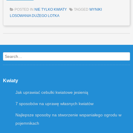
POSTED IN
NIE TYLKO KWIATY
TAGGED
WYNIKI
LOSOWANIA DUŻEGO LOTKA
Post navigation
Search
Kwiaty
Jak uprawiać cebulki kwiatowe jesienią
7 sposobów na uprawę własnych kwiatów
Najlepsze sposoby na stworzenie wspaniałego ogrodu w
pojemnikach