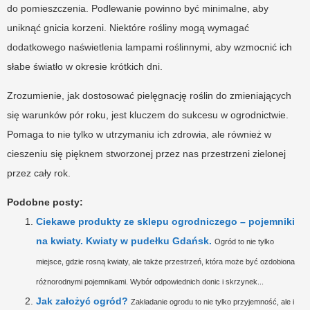
do pomieszczenia. Podlewanie powinno być minimalne, aby
uniknąć gnicia korzeni. Niektóre rośliny mogą wymagać
dodatkowego naświetlenia lampami roślinnymi, aby wzmocnić ich
słabe światło w okresie krótkich dni.
Zrozumienie, jak dostosować pielęgnację roślin do zmieniających
się warunków pór roku, jest kluczem do sukcesu w ogrodnictwie.
Pomaga to nie tylko w utrzymaniu ich zdrowia, ale również w
cieszeniu się pięknem stworzonej przez nas przestrzeni zielonej
przez cały rok.
Podobne posty:
Ciekawe produkty ze sklepu ogrodniczego – pojemniki
na kwiaty. Kwiaty w pudełku Gdańsk.
Ogród to nie tylko
miejsce, gdzie rosną kwiaty, ale także przestrzeń, która może być ozdobiona
różnorodnymi pojemnikami. Wybór odpowiednich donic i skrzynek...
Jak założyć ogród?
Zakładanie ogrodu to nie tylko przyjemność, ale i