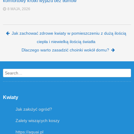
komfortowy krótki wyjazd bez tłumów
8 MAJA, 2026
Post navigation
Jak zachować zdrowe kwiaty w pomieszczeniu z dużą ilością
ciepła i niewielką ilością światła
Dlaczego warto zasadzić choinki wokół domu?
Search
Kwiaty
Jak założyć ogród?
Zalety wiszących koszy
https://aquai.pl