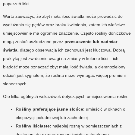
poparzeń liści.
Warto zauważyć, że zbyt mała ilość światła może prowadzić do
wydłużania się pędów oraz braku kwitnienia, zatem ich właściwe
umiejscowienie ma ogromne znaczenie. Często rośliny doniczkowe
mogą zostać uszkodzone przez
przesuszenie lub nadmiar
światła
, dlatego obserwacja ich zachowań jest kluczowa. Dobrą
praktyką jest zwrócenie uwagi na zmiany w kolorze liści – ich
bladość może oznaczać zbyt małą ilość światła, a ciemnozielony
odcień jest sygnałem, że roślina może wymagać więcej promieni
słonecznych.
Oto kilka ogólnych wskazówek dotyczących umiejscowienia roślin:
Rośliny preferujące jasne słońce:
umieścić w oknach o
ekspozycji południowej lub zachodniej.
Rośliny liściaste:
najlepiej rosną w pomieszczeniach z
dostępem do rozproszonego światła naturalnego.