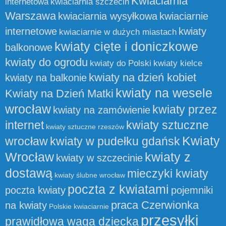
Kwiaciarnia
internetowa
kwiaciarnia szczecin
Warszawa
kwiaciarnia wysyłkowa
kwiaciarnie
internetowe
kwiaty
kwiaciarnie w dużych miastach
kwiaty cięte i doniczkowe
balkonowe
kwiaty do ogrodu
kwiaty do Polski
kwiaty kielce
kwiaty na dzień kobiet
kwiaty na balkonie
kwiaty na wesele
Kwiaty na Dzień Matki
wrocław
kwiaty przez
kwiaty na zamówienie
internet
kwiaty sztuczne
kwiaty sztuczne rzeszów
Kwiaty
wrocław
kwiaty w pudełku gdańsk
Wrocław
kwiaty z
kwiaty w szczecinie
dostawą
mieczyki kwiaty
kwiaty ślubne wrocław
poczta z kwiatami
poczta kwiaty
pojemniki
praca Czerwionka
na kwiaty
Polskie kwiaciarnie
przesyłki
prawidłowa waga dziecka