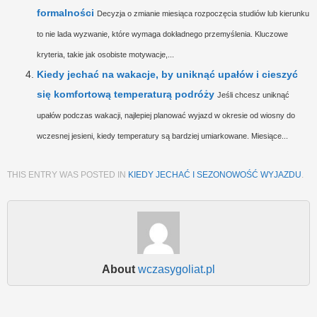
formalności
Decyzja o zmianie miesiąca rozpoczęcia studiów lub kierunku
to nie lada wyzwanie, które wymaga dokładnego przemyślenia. Kluczowe
kryteria, takie jak osobiste motywacje,...
Kiedy jechać na wakacje, by uniknąć upałów i cieszyć
się komfortową temperaturą podróży
Jeśli chcesz uniknąć
upałów podczas wakacji, najlepiej planować wyjazd w okresie od wiosny do
wczesnej jesieni, kiedy temperatury są bardziej umiarkowane. Miesiące...
THIS ENTRY WAS POSTED IN
KIEDY JECHAĆ I SEZONOWOŚĆ WYJAZDU
.
About
wczasygoliat.pl