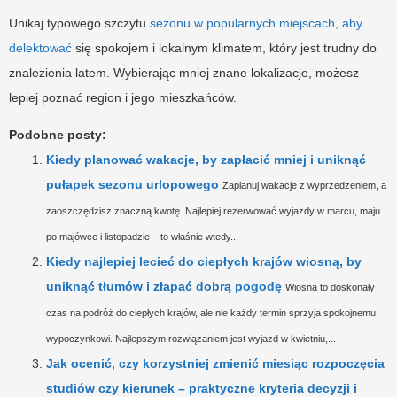
Unikaj typowego szczytu
sezonu w popularnych miejscach, aby
delektować
się spokojem i lokalnym klimatem, który jest trudny do
znalezienia latem. Wybierając mniej znane lokalizacje, możesz
lepiej poznać region i jego mieszkańców.
Podobne posty:
Kiedy planować wakacje, by zapłacić mniej i uniknąć
pułapek sezonu urlopowego
Zaplanuj wakacje z wyprzedzeniem, a
zaoszczędzisz znaczną kwotę. Najlepiej rezerwować wyjazdy w marcu, maju
po majówce i listopadzie – to właśnie wtedy...
Kiedy najlepiej lecieć do ciepłych krajów wiosną, by
uniknąć tłumów i złapać dobrą pogodę
Wiosna to doskonały
czas na podróż do ciepłych krajów, ale nie każdy termin sprzyja spokojnemu
wypoczynkowi. Najlepszym rozwiązaniem jest wyjazd w kwietniu,...
Jak ocenić, czy korzystniej zmienić miesiąc rozpoczęcia
studiów czy kierunek – praktyczne kryteria decyzji i