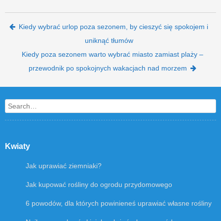
Post navigation
Kiedy wybrać urlop poza sezonem, by cieszyć się spokojem i
uniknąć tłumów
Kiedy poza sezonem warto wybrać miasto zamiast plaży –
przewodnik po spokojnych wakacjach nad morzem
Search
Kwiaty
Jak uprawiać ziemniaki?
Jak kupować rośliny do ogrodu przydomowego
6 powodów, dla których powinieneś uprawiać własne rośliny