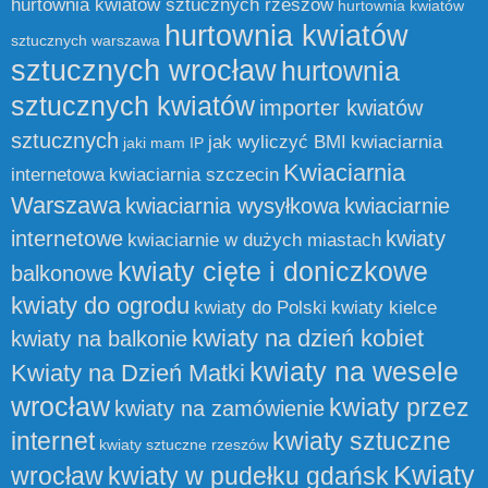
hurtownia kwiatów sztucznych rzeszów
hurtownia kwiatów
hurtownia kwiatów
sztucznych warszawa
sztucznych wrocław
hurtownia
sztucznych kwiatów
importer kwiatów
sztucznych
jak wyliczyć BMI
kwiaciarnia
jaki mam IP
Kwiaciarnia
internetowa
kwiaciarnia szczecin
Warszawa
kwiaciarnia wysyłkowa
kwiaciarnie
internetowe
kwiaty
kwiaciarnie w dużych miastach
kwiaty cięte i doniczkowe
balkonowe
kwiaty do ogrodu
kwiaty do Polski
kwiaty kielce
kwiaty na dzień kobiet
kwiaty na balkonie
kwiaty na wesele
Kwiaty na Dzień Matki
wrocław
kwiaty przez
kwiaty na zamówienie
internet
kwiaty sztuczne
kwiaty sztuczne rzeszów
Kwiaty
wrocław
kwiaty w pudełku gdańsk