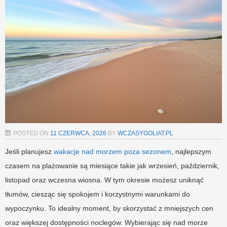
POSTED ON
11 CZERWCA, 2026
BY
WCZASYGOLIAT.PL
Jeśli planujesz
wakacje nad morzem
poza sezonem
, najlepszym
czasem na plażowanie są miesiące takie jak wrzesień, październik,
listopad oraz wczesna wiosna. W tym okresie możesz uniknąć
tłumów, ciesząc się spokojem i korzystnymi warunkami do
wypoczynku. To idealny moment, by skorzystać z mniejszych cen
oraz większej dostępności noclegów. Wybierając się nad morze