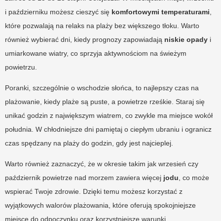
i październiku możesz cieszyć się
komfortowymi temperaturami
,
które pozwalają na relaks na plaży bez większego tłoku. Warto
również wybierać dni, kiedy prognozy zapowiadają
niskie opady
i
umiarkowane wiatry, co sprzyja aktywnościom na świeżym
powietrzu.
Poranki, szczególnie o wschodzie słońca, to najlepszy czas na
plażowanie, kiedy plaże są puste, a powietrze rześkie. Staraj się
unikać godzin z największym wiatrem, co zwykle ma miejsce wokół
południa. W chłodniejsze dni pamiętaj o ciepłym ubraniu i ogranicz
czas spędzany na plaży do godzin, gdy jest najcieplej.
Warto również zaznaczyć, że w okresie takim jak wrzesień czy
październik powietrze nad morzem zawiera więcej
jodu
, co może
wspierać Twoje zdrowie. Dzięki temu możesz korzystać z
wyjątkowych walorów plażowania, które oferują spokojniejsze
miejsce do odpoczynku oraz korzystniejsze warunki