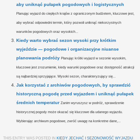
aby uniknąć pułapek pogodowych i logistycznych
Planując wyjazd do ciepłych krajów z ograniczonym budżetem, kluczowe jest,
aby wybrać odpowiedni termin, który pozwoli uniknąć niekorzystnych
warunków pogodowych oraz wysokich...
Kiedy warto wybrać sezon wysoki przy krótkim
wyjeździe — pogodowe i organizacyjne niuanse
planowania podróży
Planując krótki wyjazd w sezonie wysokim,
kluczowe jest zrozumienie, kiedy warunki pogodowe oraz dostępność atrakcji
są najbardziej sprzyjające. Wysoki sezon, charakteryzujący się...
Jak korzystać z archiwów pogodowych, by sprawdzić
historyczną pogodę przed wyjazdem i uniknąć pułapek
średnich temperatur
Zanim wyruszysz w podróż, sprawdzenie
historycznej pogody może okazać się kluczowe dla udanego wyjazdu.
Wybierając archiwum pogodowe, zwróć uwagę na konkretne dane,...
THIS ENTRY WAS POSTED IN
KIEDY JECHAĆ I SEZONOWOŚĆ WYJAZDU
.