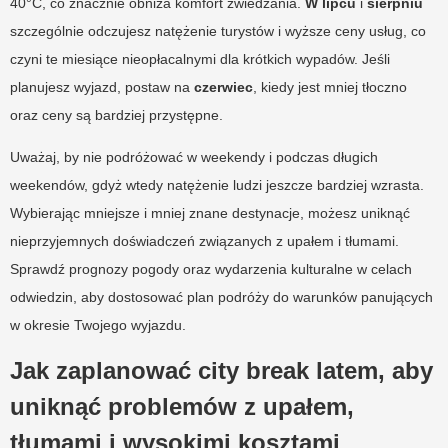
40°C, co znacznie obniża komfort zwiedzania.
W lipcu
i
sierpniu
szczególnie odczujesz natężenie turystów i wyższe ceny usług, co
czyni te miesiące nieopłacalnymi dla krótkich wypadów. Jeśli
planujesz wyjazd, postaw na
czerwiec
, kiedy jest mniej tłoczno
oraz ceny są bardziej przystępne.
Uważaj, by nie podróżować w weekendy i podczas długich
weekendów, gdyż wtedy natężenie ludzi jeszcze bardziej wzrasta.
Wybierając mniejsze i mniej znane destynacje, możesz uniknąć
nieprzyjemnych doświadczeń związanych z upałem i tłumami.
Sprawdź prognozy pogody oraz wydarzenia kulturalne w celach
odwiedzin, aby dostosować plan podróży do warunków panujących
w okresie Twojego wyjazdu.
Jak zaplanować city break latem, aby
uniknąć problemów z upałem,
tłumami i wysokimi kosztami