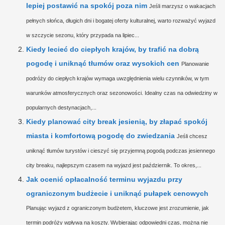
lepiej postawić na spokój poza nim
Jeśli marzysz o wakacjach
pełnych słońca, długich dni i bogatej oferty kulturalnej, warto rozważyć wyjazd
w szczycie sezonu, który przypada na lipiec...
Kiedy lecieć do ciepłych krajów, by trafić na dobrą
pogodę i uniknąć tłumów oraz wysokich cen
Planowanie
podróży do ciepłych krajów wymaga uwzględnienia wielu czynników, w tym
warunków atmosferycznych oraz sezonowości. Idealny czas na odwiedziny w
popularnych destynacjach,...
Kiedy planować city break jesienią, by złapać spokój
miasta i komfortową pogodę do zwiedzania
Jeśli chcesz
uniknąć tłumów turystów i cieszyć się przyjemną pogodą podczas jesiennego
city breaku, najlepszym czasem na wyjazd jest październik. To okres,...
Jak ocenić opłacalność terminu wyjazdu przy
ograniczonym budżecie i uniknąć pułapek cenowych
Planując wyjazd z ograniczonym budżetem, kluczowe jest zrozumienie, jak
termin podróży wpływa na koszty. Wybierając odpowiedni czas, można nie