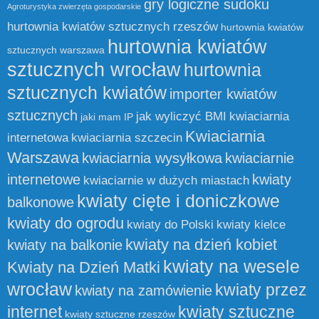
gry logiczne sudoku
Agroturystyka zwierzęta gospodarskie
hurtownia kwiatów sztucznych rzeszów
hurtownia kwiatów
hurtownia kwiatów
sztucznych warszawa
sztucznych wrocław
hurtownia
sztucznych kwiatów
importer kwiatów
sztucznych
jak wyliczyć BMI
kwiaciarnia
jaki mam IP
Kwiaciarnia
internetowa
kwiaciarnia szczecin
Warszawa
kwiaciarnia wysyłkowa
kwiaciarnie
internetowe
kwiaty
kwiaciarnie w dużych miastach
kwiaty cięte i doniczkowe
balkonowe
kwiaty do ogrodu
kwiaty do Polski
kwiaty kielce
kwiaty na dzień kobiet
kwiaty na balkonie
kwiaty na wesele
Kwiaty na Dzień Matki
wrocław
kwiaty przez
kwiaty na zamówienie
internet
kwiaty sztuczne
kwiaty sztuczne rzeszów