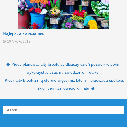
Najlepsza kwiaciarnia.
10 MAJA, 2019
Post navigation
Kiedy planować city break, by dłuższy dzień pozwolił w pełni
wykorzystać czas na zwiedzanie i relaks
Kiedy city break zimą oferuje więcej niż latem – przewaga spokoju,
niskich cen i zimowego klimatu
Search