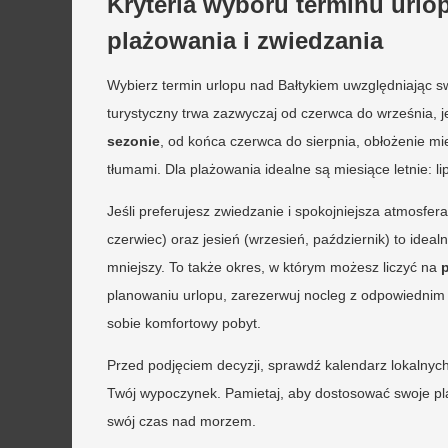
Kryteria wyboru terminu urlo
plażowania i zwiedzania
Wybierz termin urlopu nad Bałtykiem uwzględniając s
turystyczny trwa zazwyczaj od czerwca do września, 
sezonie
, od końca czerwca do sierpnia, obłożenie m
tłumami. Dla plażowania idealne są miesiące letnie: li
Jeśli preferujesz zwiedzanie i spokojniejsza atmosfer
czerwiec) oraz jesień (wrzesień, październik) to ideal
mniejszy. To także okres, w którym możesz liczyć na
planowaniu urlopu, zarezerwuj nocleg z odpowiedni
sobie komfortowy pobyt.
Przed podjęciem decyzji, sprawdź kalendarz lokalnych
Twój wypoczynek. Pamietaj, aby dostosować swoje pl
swój czas nad morzem.