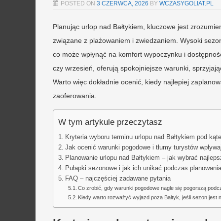
POSTED ON
3 CZERWCA, 2026
BY
WCZASYGOLIAT.PL
Planując urlop nad Bałtykiem, kluczowe jest zrozumie
związane z plażowaniem i zwiedzaniem. Wysoki sezon,
co może wpłynąć na komfort wypoczynku i dostępność 
czy wrzesień, oferują spokojniejsze warunki, sprzyjaj
Warto więc dokładnie ocenić, kiedy najlepiej zaplanow
zaoferowania.
W tym artykule przeczytasz
Kryteria wyboru terminu urlopu nad Bałtykiem pod kąt
Jak ocenić warunki pogodowe i tłumy turystów wpływa
Planowanie urlopu nad Bałtykiem – jak wybrać najlep
Pułapki sezonowe i jak ich unikać podczas planowania
FAQ – najczęściej zadawane pytania
Co zrobić, gdy warunki pogodowe nagle się pogorszą pod
Kiedy warto rozważyć wyjazd poza Bałtyk, jeśli sezon jest 