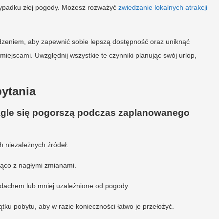
rzypadku złej pogody. Możesz rozważyć
zwiedzanie lokalnych atrakcji
dzeniem, aby zapewnić sobie lepszą dostępność oraz uniknąć
ejscami. Uwzględnij wszystkie te czynniki planując swój urlop,
ytania
agle się pogorszą podczas zaplanowanego
h niezależnych źródeł.
żąco z nagłymi zmianami.
d dachem lub mniej uzależnione od pogody.
tku pobytu, aby w razie konieczności łatwo je przełożyć.