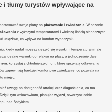
 i tłumy turystów wpływające na
 dostosować swoje plany na
plażowanie
i
zwiedzanie
. W sezonie
lażowaniu
z wyższymi temperaturami i większą ilością słonecznych
być uciążliwe, co wpływa na komfort wypoczynku.
u, kiedy nadal możesz cieszyć się wysokimi temperaturami, ale
warza idealne warunki do relaksu na plaży, a jednocześnie daje
onem
, korzystaj z chłodniejszych dni, które sprzyjają odkrywaniu
stów zapewniają bardziej komfortowe zwiedzanie, co pozwala na
tu miejsc.
ież uwagę na dostępność atrakcji oraz długość dnia, co ma
Dzięki tym wskazówkom, planując wyjazd, stworzysz sobie
lopu nad Bałtykiem.