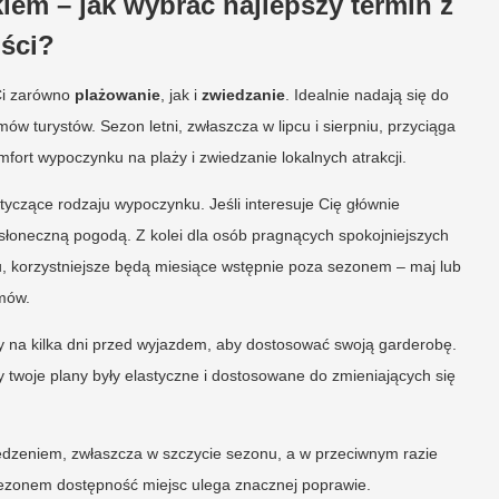
iem – jak wybrać najlepszy termin z
ści?
 Ci zarówno
plażowanie
, jak i
zwiedzanie
. Idealnie nadają się do
mów turystów. Sezon letni, zwłaszcza w lipcu i sierpniu, przyciąga
fort wypoczynku na plaży i zwiedzanie lokalnych atrakcji.
tyczące rodzaju wypoczynku. Jeśli interesuje Cię głównie
, słoneczną pogodą. Z kolei dla osób pragnących spokojniejszych
nu, korzystniejsze będą miesiące wstępnie poza sezonem – maj lub
umów.
 na kilka dni przed wyjazdem, aby dostosować swoją garderobę.
y twoje plany były elastyczne i dostosowane do zmieniających się
edzeniem, zwłaszcza w szczycie sezonu, a w przeciwnym razie
sezonem dostępność miejsc ulega znacznej poprawie.