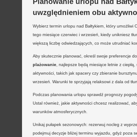
Planowanie urlopu nad Bałtyk
uwzględnieniem obu aktywno
Wybierz termin urlopu nad Bałtykiem, który umożliwi
tego miesiące czerwiec i wrzesień, kiedy unikniesz tłu
większą liczbę odwiedzających, co może utrudniać kom
Aby skutecznie planować, określ swoje preferencje do
plażowanie
, najlepsze będą miesiące letnie z ciepłą
aktywności, takich jak spacery czy zbieranie burszty
wrzesień. Warunki te sprzyjają relaksowi z dala od tł
Podczas planowania urlopu sprawdź prognozy pogody
Ustal również, jakie aktywności chcesz realizować, ab
warunków atmosferycznych.
Unikaj pułapek sezonowych: rezerwuj nocleg z wyprz
podejmuj decyzje bliżej terminu wyjazdu, gdyż poza 