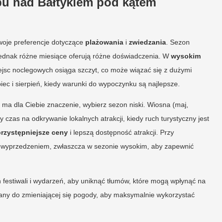
pu nad Bałtykiem pod kątem
woje preferencje dotyczące
plażowania
i
zwiedzania
. Sezon
jednak różne miesiące oferują różne doświadczenia. W
wysokim
iejsc noclegowych osiąga szczyt, co może wiązać się z dużymi
piec i sierpień, kiedy warunki do wypoczynku są najlepsze.
a ma dla Ciebie znaczenie, wybierz sezon niski. Wiosna (maj,
ny czas na odkrywanie lokalnych atrakcji, kiedy ruch turystyczny jest
przystępniejsze ceny
i lepszą dostępność atrakcji. Przy
m wyprzedzeniem, zwłaszcza w sezonie wysokim, aby zapewnić
 festiwali i wydarzeń, aby uniknąć tłumów, które mogą wpłynąć na
any do zmieniającej się pogody, aby maksymalnie wykorzystać