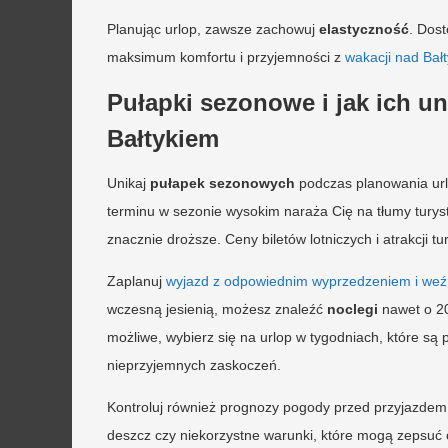
Planując urlop, zawsze zachowuj
elastyczność
. Dos
maksimum komfortu i przyjemności z
wakacji nad Bał
Pułapki sezonowe i jak ich u
Bałtykiem
Unikaj
pułapek sezonowych
podczas planowania url
terminu w sezonie wysokim naraża Cię na tłumy tury
znacznie droższe. Ceny biletów lotniczych i atrakcji 
Zaplanuj
wyjazd z odpowiednim wyprzedzeniem i weź
wczesną jesienią, możesz znaleźć
noclegi
nawet o 20
możliwe, wybierz się na urlop w tygodniach, które s
nieprzyjemnych zaskoczeń.
Kontroluj również prognozy pogody przed przyjazdem.
deszcz czy niekorzystne warunki, które mogą zepsuć 