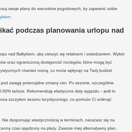
tosuj swoje plany do warunków pogodowych, by zapewnić sobie
tykiem
.
nikać podczas planowania urlopu nad
opu nad Bałtykiem, aby cieszyć się relaksem i zwiedzaniem. Wybór
stów oraz ograniczoną dostępność noclegów, które mogą być
turystycznych również rosną, co może wpłynąć na Twój budżet.
pod uwagę potencjalne zmiany cen. Po sezonie, szczególnie
-50% tańsze. Rekomenduję elastyczne daty wyjazdu – jeśli to
ą poza szczytem sezonu turystycznego, co pomoże Ci uniknąć
 Nie dysponując elastycznością w terminach, narażasz się na
cenny czas spędzony na plaży. Zawsze miej alternatywny plan,